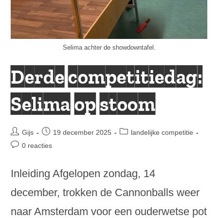
Selima achter de showdowntafel.
Derde competitiedag:
Selima op stoom
Bericht
Bericht
Berichtcategorie:
Gijs
19 december 2025
landelijke competitie
auteur:
gepubliceerd
Bericht
0 reacties
op:
reacties:
Inleiding Afgelopen zondag, 14
december, trokken de Cannonballs weer
naar Amsterdam voor een ouderwetse pot