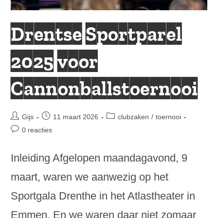
Drentse Sportparel
2025 voor
Cannonballstoernooi
Bericht
Bericht
Berichtcategorie:
Gijs
11 maart 2026
clubzaken
/
toernooi
auteur:
gepubliceerd
Bericht
0 reacties
op:
reacties:
Inleiding Afgelopen maandagavond, 9
maart, waren we aanwezig op het
Sportgala Drenthe in het Atlastheater in
Emmen. En we waren daar niet zomaar