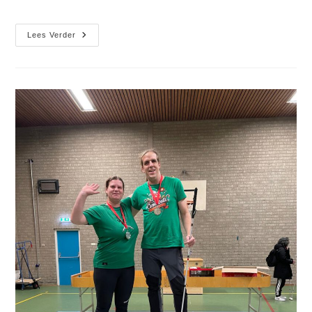
Sportparel
Lees Verder
Assen
Voor
Cannonballstoernooi
2025