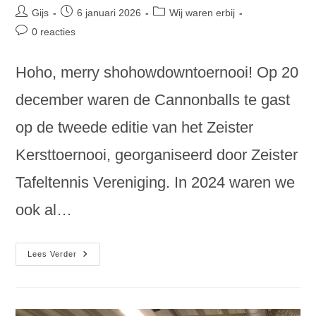
Bericht
Bericht
Berichtcategorie:
Gijs
6 januari 2026
Wij waren erbij
auteur:
gepubliceerd
Bericht
0 reacties
op:
reacties:
Hoho, merry shohowdowntoernooi! Op 20
december waren de Cannonballs te gast
op de tweede editie van het Zeister
Kersttoernooi, georganiseerd door Zeister
Tafeltennis Vereniging. In 2024 waren we
ook al…
Cannonballs
Lees Verder
Op
Zeister
Kersttoernooi
2025