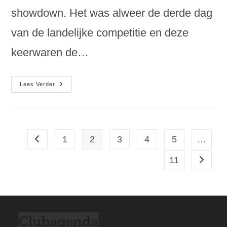
showdown. Het was alweer de derde dag
van de landelijke competitie en deze
keerwaren de…
Derde
Lees Verder
Competitiedag:
Selima
Op
Stoom
1
2
3
4
5
…
Naar vorige pagina
11
Naar vo
Clubagenda