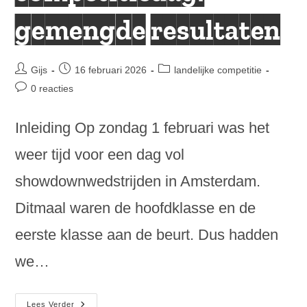
gemengde resultaten
Bericht
Bericht
Berichtcategorie:
Gijs
16 februari 2026
landelijke competitie
auteur:
gepubliceerd
Bericht
0 reacties
op:
reacties:
Inleiding Op zondag 1 februari was het
weer tijd voor een dag vol
showdownwedstrijden in Amsterdam.
Ditmaal waren de hoofdklasse en de
eerste klasse aan de beurt. Dus hadden
we…
Vierde
Lees Verder