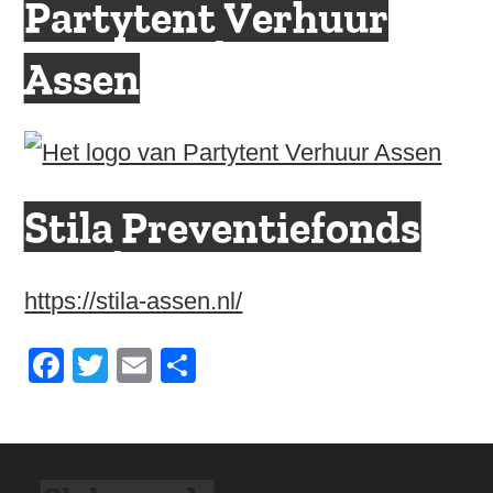
Partytent Verhuur
Assen
Stila Preventiefonds
https://stila-assen.nl/
F
T
E
D
a
wi
m
el
c
tt
ail
e
e
er
n