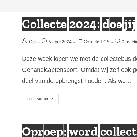
Collecte 2024: doe jij
Bericht
Bericht
Berichtcategorie:
Bericht
Gijs
5 april 2024
Collecte FGS
0 reacti
auteur:
gepubliceerd
reacties:
op:
Deze week lopen we met de collectebus 
Gehandicaptensport. Omdat wij zelf ook 
deel van de opbrengst houden. Als we…
Collecte
Lees Verder
2024:
Doe
Jij
Ook
Iets
In
Oproep: word collect
Onze
Bus?