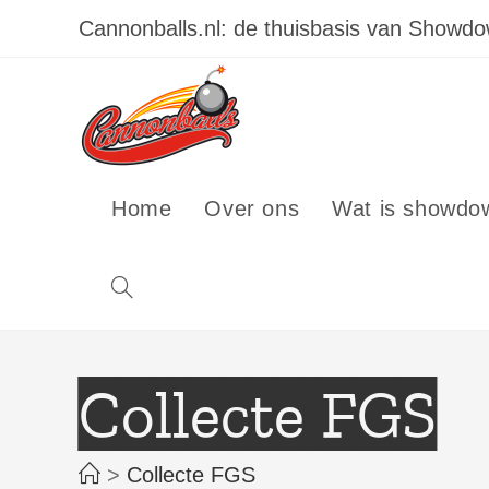
Ga
Cannonballs.nl: de thuisbasis van Showd
naar
inhoud
Home
Over ons
Wat is showdo
Toggle
site
Collecte FGS
zoeken
>
Collecte FGS