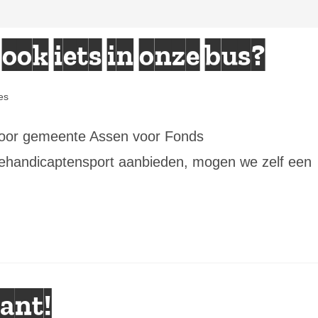
 ook iets in onze bus?
es
door gemeente Assen voor Fonds
gehandicaptensport aanbieden, mogen we zelf een
ant!