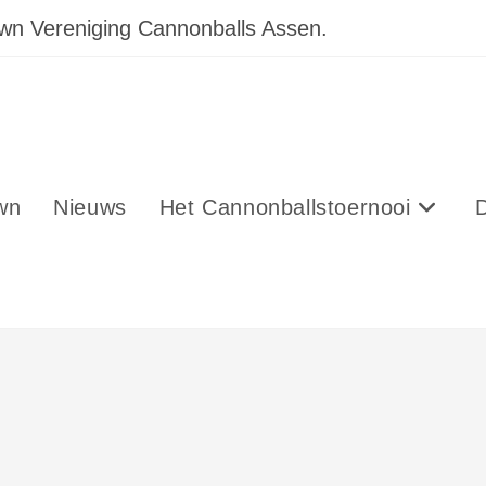
own Vereniging Cannonballs Assen.
wn
Nieuws
Het Cannonballstoernooi