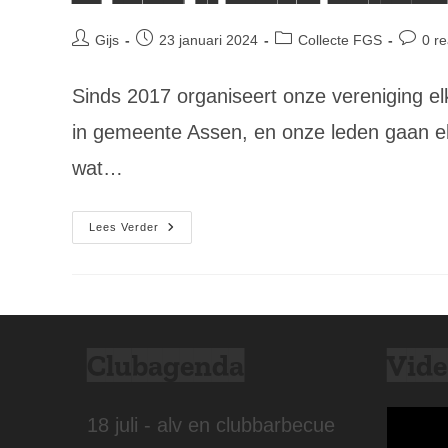
Bericht
Bericht
Berichtcategorie:
Bericht
Gijs
23 januari 2024
Collecte FGS
0 re
auteur:
gepubliceerd
reacties
op:
Sinds 2017 organiseert onze vereniging el
in gemeente Assen, en onze leden gaan elk
wat…
Oproep:
Lees Verder
Word
Collectant!
Clubagenda
Vide
18 juli - alv en clubbarbecue