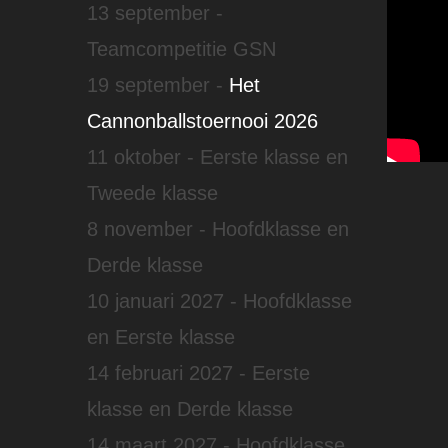
13 september -
Teamcompetitie GSN
19 september -
Het
Cannonballstoernooi 2026
11 oktober - Eerste klasse en
Tweede klasse
8 november - Hoofdklasse en
Derde klasse
10 januari 2027 - Hoofdklasse
en Eerste klasse
14 februari 2027 - Eerste
klasse en Derde klasse
14 maart 2027 - Hoofdklasse