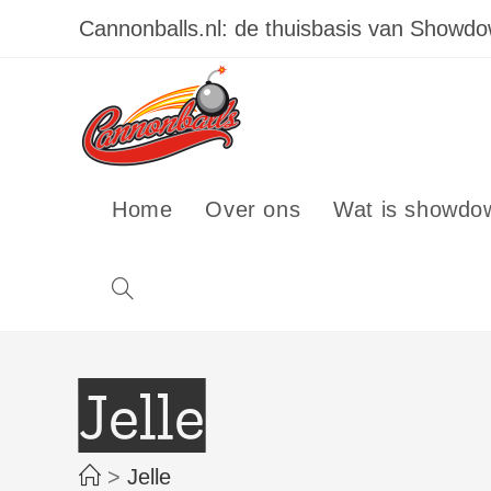
Ga
Cannonballs.nl: de thuisbasis van Showd
naar
inhoud
Home
Over ons
Wat is showdo
Toggle
site
Jelle
zoeken
>
Jelle