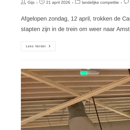
Bericht
Bericht
Berichtcategorie:
Ber
Gijs
21 april 2026
landelijke competitie
auteur:
gepubliceerd
rea
op:
Afgelopen zondag, 12 april, trokken de Can
stapten zijn in de trein om weer naar A
Laatste
Lees Verder
Competitiedag
2025-
2026:
Nathan
Kampioen