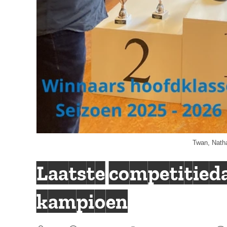
Twan, Natha
Laatste competitied
kampioen