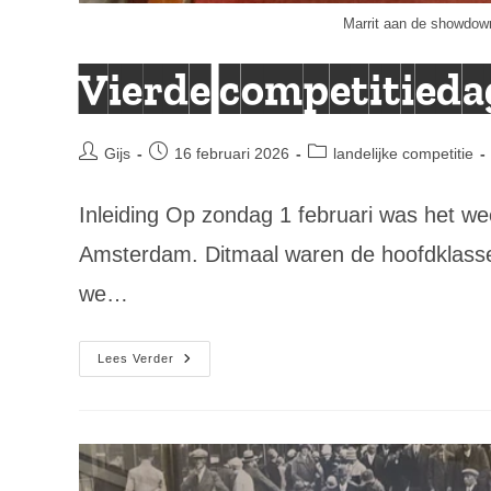
Marrit aan de showdown
Vierde competitieda
Bericht
Bericht
Berichtcategorie:
Gijs
16 februari 2026
landelijke competitie
auteur:
gepubliceerd
op:
Inleiding Op zondag 1 februari was het we
Amsterdam. Ditmaal waren de hoofdklasse
we…
Vierde
Lees Verder
Competitiedag:
Gemengde
Resultaten