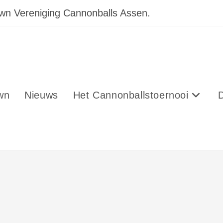
own Vereniging Cannonballs Assen.
wn
Nieuws
Het Cannonballstoernooi