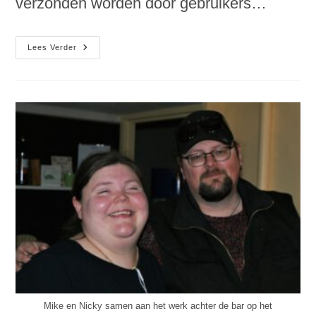
verzonden worden door gebruikers…
Tournament
Lees Verder
Update:
Bugfix
Inschrijfformulier
/
Registration
Form
Mike en Nicky samen aan het werk achter de bar op het