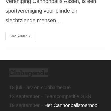
Vereniging Cannonballs Assen, is een
sportvereniging voor blinde en
slechtziende mensen.…
Cannonballs.nl
Lees Verder
Online!
Clubagenda
18 juli - alv en clubbarbecue
13 september - Teamcompetitie GSN
19 september -
Het Cannonballstoernooi