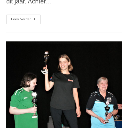
dit jaar. Achter…
Site-
Lees Verder
Update:
Toernooipagina
2024
Online