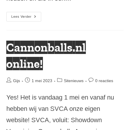
Site-
Lees Verder
Update:
Eeuwige
Ranglijst
Cannonballs.nl
online!
Bericht
Bericht
Berichtcategorie:
Bericht
Gijs
1 mei 2023
Sitenieuws
0 reacties
auteur:
gepubliceerd
reacties:
op:
Yes! Het is vandaag 1 mei en vanaf nu
hebben wij van SVCA onze eigen
website! SVCA, voluit: Showdown