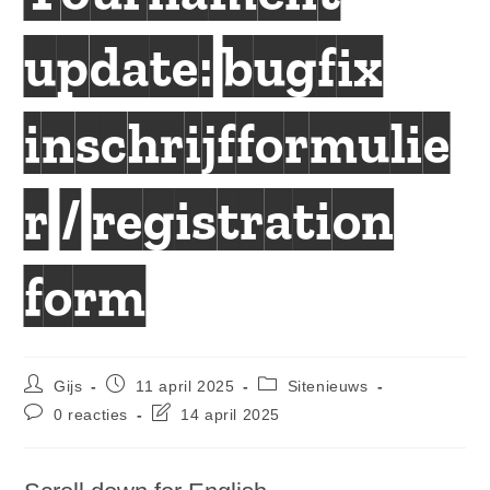
update: bugfix
inschrijfformulie
r / registration
form
Bericht
Bericht
Berichtcategorie:
Gijs
11 april 2025
Sitenieuws
auteur:
gepubliceerd
Bericht
Laatste
0 reacties
14 april 2025
op:
reacties:
wijziging
in
bericht: