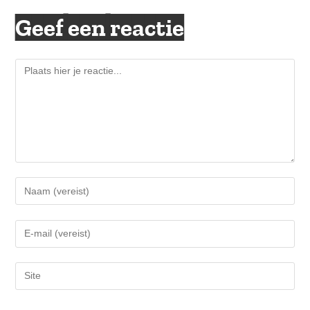
Geef een reactie
Reactie
Voer
je
naam
Voer
of
je
gebruikersnaam
e-
Voer
in
mail
je
om
in
site
te