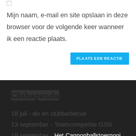
om
URL
reageren
te
in
Mijn naam, e-mail en site opslaan in deze
kunnen
(optioneel)
reageren
browser voor de volgende keer wanneer
ik een reactie plaats.
Clubagenda
18 juli - alv en clubbarbecue
13 september - Teamcompetitie GSN
19 september -
Het Cannonballstoernooi