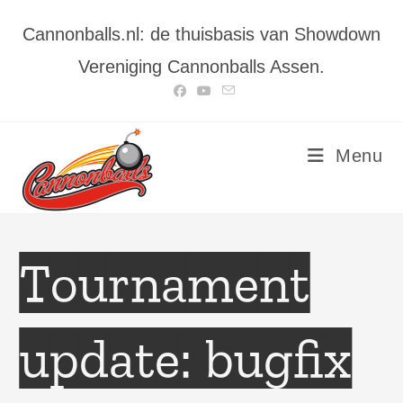
Ga
Cannonballs.nl: de thuisbasis van Showdown
naar
inhoud
Vereniging Cannonballs Assen.
Menu
Tournament
update: bugfix