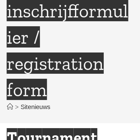
inschrijfformul
ier /
registration
form
>
Sitenieuws
Tournament