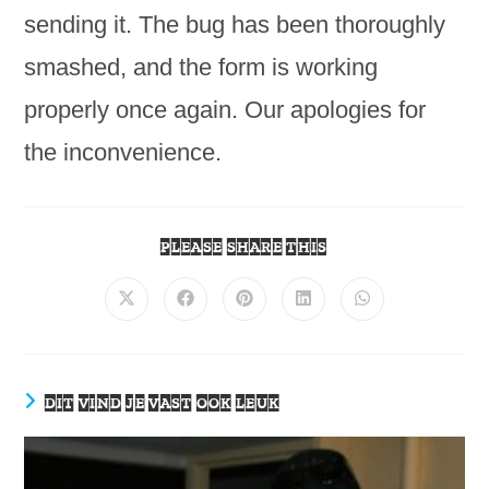
sending it. The bug has been thoroughly
smashed, and the form is working
properly once again. Our apologies for
the inconvenience.
DEEL
PLEASE SHARE THIS
DEZE
INHOUD
Opent
Opent
Opent
Opent
Opent
in
in
in
in
in
een
een
een
een
een
nieuw
nieuw
nieuw
nieuw
nieuw
venster
venster
venster
venster
venster
DIT VIND JE VAST OOK LEUK