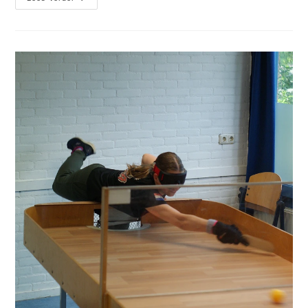
Together
With
Friends
2026:
Een
Weekend
Vol
Showdown
In
Marburg