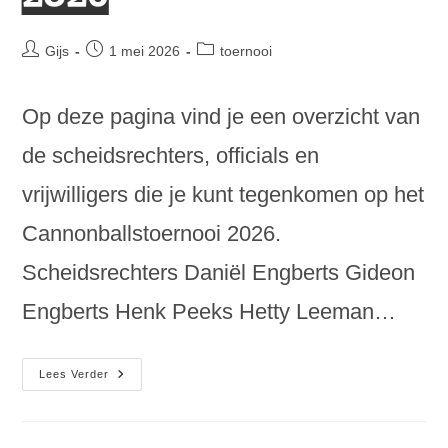
Bericht
Bericht
Berichtcategorie:
Gijs
1 mei 2026
toernooi
auteur:
gepubliceerd
op:
Op deze pagina vind je een overzicht van
de scheidsrechters, officials en
vrijwilligers die je kunt tegenkomen op het
Cannonballstoernooi 2026.
Scheidsrechters Daniël Engberts Gideon
Engberts Henk Peeks Hetty Leeman…
Scheidsrechters,
Lees Verder
Officials
En
Vrijwilligers
Het
Cannonballstoernooi