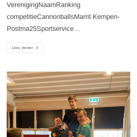
VerenigingNaamRanking
competitieCannonballsMarrit Kempen-
Postma25Sportservice…
Spelers
Lees Verder
Het
Cannonballstoernooi
2026