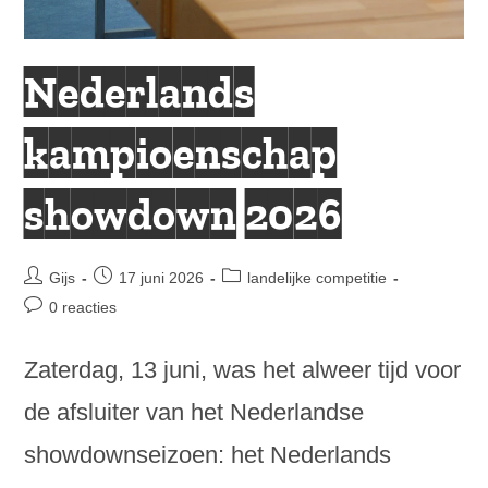
Nederlands
kampioenschap
showdown 2026
Bericht
Bericht
Berichtcategorie:
Gijs
17 juni 2026
landelijke competitie
auteur:
gepubliceerd
Bericht
0 reacties
op:
reacties:
Zaterdag, 13 juni, was het alweer tijd voor
de afsluiter van het Nederlandse
showdownseizoen: het Nederlands