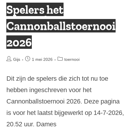
2026
Spelers het
Cannonballstoernooi
2026
Bericht
Bericht
Berichtcategorie:
Gijs
1 mei 2026
toernooi
auteur:
gepubliceerd
op:
Dit zijn de spelers die zich tot nu toe
hebben ingeschreven voor het
Cannonballstoernooi 2026. Deze pagina
is voor het laatst bijgewerkt op 14-7-2026,
20.52 uur. Dames