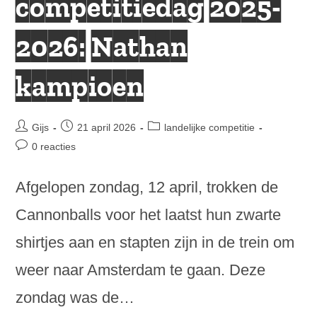
competitiedag 2025-
2026: Nathan
kampioen
Bericht
Bericht
Berichtcategorie:
Gijs
21 april 2026
landelijke competitie
auteur:
gepubliceerd
Bericht
0 reacties
op:
reacties:
Afgelopen zondag, 12 april, trokken de
Cannonballs voor het laatst hun zwarte
shirtjes aan en stapten zijn in de trein om
weer naar Amsterdam te gaan. Deze
zondag was de…