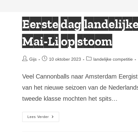
Eerste dag landelijk
Mai-Li op stoom
Bericht
Bericht
Berichtcategorie:
Gijs
10 oktober 2023
landelijke competitie
auteur:
gepubliceerd
op:
Veel Cannonballs naar Amsterdam Eergiste
van het nieuwe seizoen van de Nederlands
tweede klasse mochten het spits…
Eerste
Lees Verder
Dag
Landelijke
Competitie:
Dennis