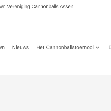
own Vereniging Cannonballs Assen.
wn
Nieuws
Het Cannonballstoernooi