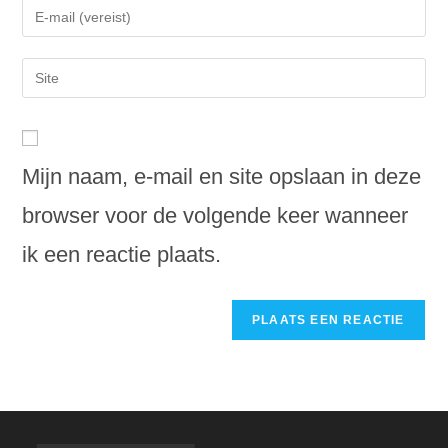
Voer
of
je
gebruikersnaam
e-
Voer
in
mail
je
om
in
site
te
om
URL
reageren
te
in
Mijn naam, e-mail en site opslaan in deze
kunnen
(optioneel)
reageren
browser voor de volgende keer wanneer
ik een reactie plaats.