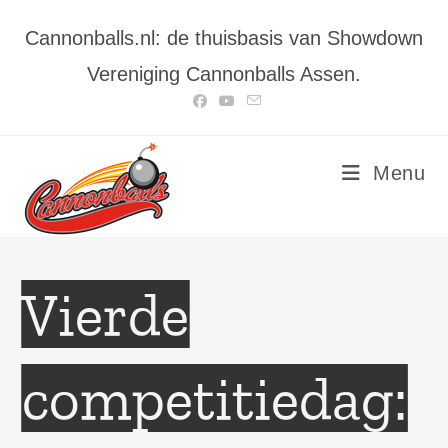
Ga
Cannonballs.nl: de thuisbasis van Showdown
naar
inhoud
Vereniging Cannonballs Assen.
Menu
Vierde
competitiedag: