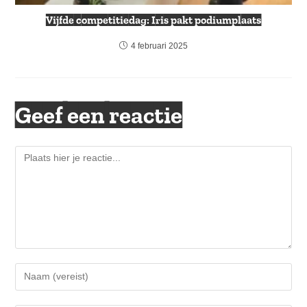
Vijfde competitiedag: Iris pakt podiumplaats
4 februari 2025
Geef een reactie
Reactie
Voer
je
naam