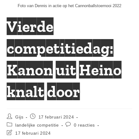
Foto van Dennis in actie op het Cannonballstoernooi 2022
Vierde
competitiedag:
Kanon uit Heino
knalt door
Bericht
Bericht
Gijs
17 februari 2024
auteur:
gepubliceerd
Berichtcategorie:
Bericht
landelijke competitie
0 reacties
op:
reacties:
Laatste
17 februari 2024
wijziging